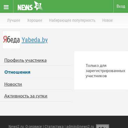
Вход
Лучшее
Хорошее
Набирающее популярность
Новое
Yabeda.by
Профиль участника
Только для
зарегистрированных
Отношения
участников
Новости
Активность за сутки
News2.ru
:
О сервисе
|
Статистика
| admin@news2.ru