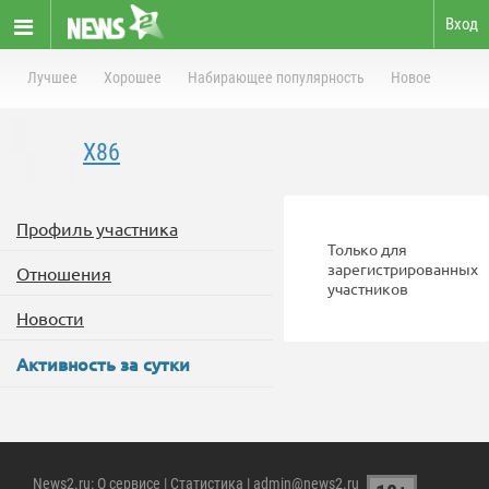
Вход
Лучшее
Хорошее
Набирающее популярность
Новое
X86
Профиль участника
Только для
зарегистрированных
Отношения
участников
Новости
Активность за сутки
News2.ru
:
О сервисе
|
Статистика
| admin@news2.ru