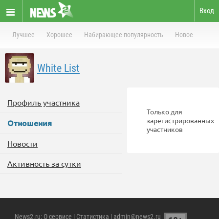
Вход
Лучшее
Хорошее
Набирающее популярность
Новое
White List
Профиль участника
Только для
зарегистрированных
Отношения
участников
Новости
Активность за сутки
News2.ru
:
О сервисе
|
Статистика
| admin@news2.ru