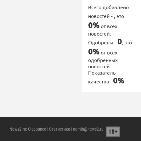
Всего добавлено
новостей -
, это
0%
от всех
новостей.
0
Одобрены -
, это
0%
от всех
одобренных
новостей.
Показатель
0%
качества -
.
News2.ru
:
О сервисе
|
Статистика
| admin@news2.ru
18+