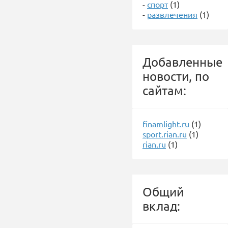
-
спорт
(1)
-
развлечения
(1)
Добавленные
новости, по
сайтам:
finamlight.ru
(1)
sport.rian.ru
(1)
rian.ru
(1)
Общий
вклад: