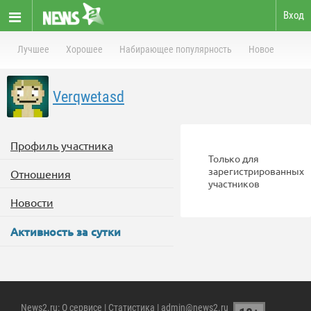
Вход
Лучшее
Хорошее
Набирающее популярность
Новое
Verqwetasd
Профиль участника
Только для
зарегистрированных
Отношения
участников
Новости
Активность за сутки
News2.ru
:
О сервисе
|
Статистика
| admin@news2.ru