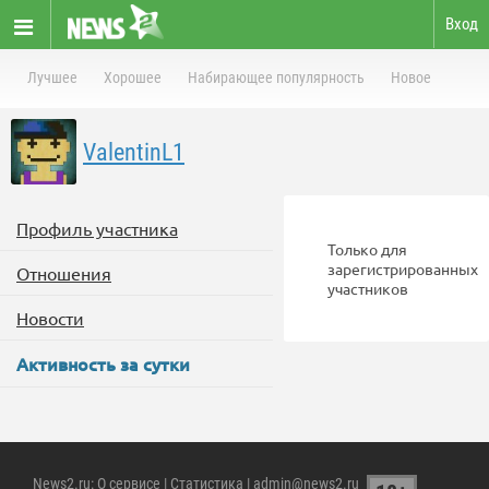
Вход
Лучшее
Хорошее
Набирающее популярность
Новое
ValentinL1
Профиль участника
Только для
зарегистрированных
Отношения
участников
Новости
Активность за сутки
News2.ru
:
О сервисе
|
Статистика
| admin@news2.ru