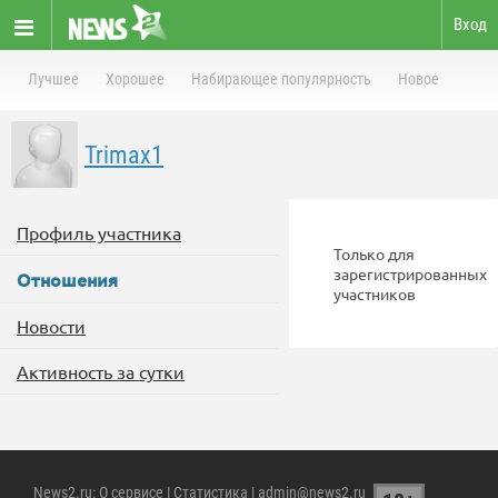
Вход
Лучшее
Хорошее
Набирающее популярность
Новое
Trimax1
Профиль участника
Только для
зарегистрированных
Отношения
участников
Новости
Активность за сутки
News2.ru
:
О сервисе
|
Статистика
| admin@news2.ru