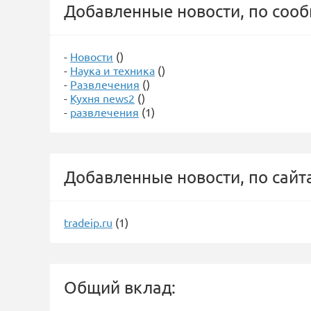
Добавленные новости, по соо
-
Новости
()
-
Наука и техника
()
-
Развлечения
()
-
Кухня news2
()
-
развлечения
(1)
Добавленные новости, по сайт
tradeip.ru
(1)
Общий вклад: