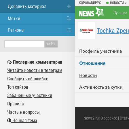
КОРОНАВИРУС
НОВОСТИ
Добавить материал
Лучшее
Метки
Tochka Zре
Регионы
Профиль участника
Последние комментарии
Отношения
Читайте новости в телеграм
Новости
Сообщить об ошибке
Активность за сутки
Топ сайтов
Забаненные участники
Правила
Частые вопросы
News2.ru
:
О сервисе
|
Стат
Ночная тема