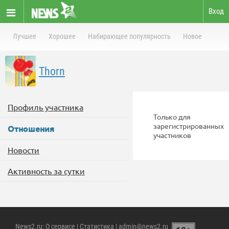
Вход
Лучшее
Хорошее
Набирающее популярность
Новое
Thorn
Профиль участника
Только для
зарегистрированных
Отношения
участников
Новости
Активность за сутки
News2.ru
:
О сервисе
|
Статистика
| admin@news2.ru