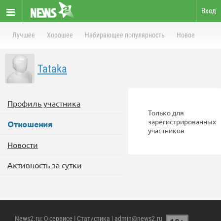
Вход
Лучшее
Хорошее
Набирающее популярность
Новое
Tataka
Профиль участника
Только для
зарегистрированных
Отношения
участников
Новости
Активность за сутки
News2.ru
:
О сервисе
|
Статистика
| admin@news2.ru