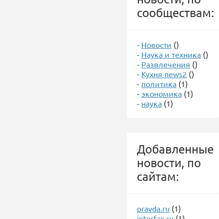
сообществам:
-
Новости
()
-
Наука и техника
()
-
Развлечения
()
-
Кухня news2
()
-
политика
(1)
-
экономика
(1)
-
наука
(1)
Добавленные
новости, по
сайтам:
pravda.ru
(1)
interfax.ru
(1)