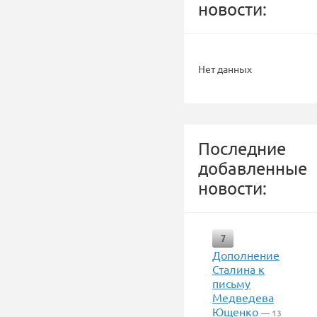
новости:
Нет данных
Последние
добавленные
новости:
7
Дополнение
Сталина к
письму
Медведева
Ющенко
— 13