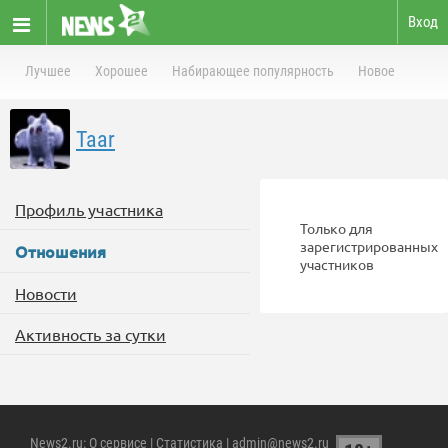
Вход
Лучшее
Хорошее
Набирающее популярность
Новое
Taar
Профиль участника
Только для
зарегистрированных
Отношения
участников
Новости
Активность за сутки
News2.ru
:
О сервисе
|
Статистика
| admin@news2.ru