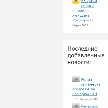
В Якутии
48
умерла
старейшая
женщина
России
— 11
Марта 2008
Последние
добавленные
новости:
Релиз
10
хамелеона
openSUSE за
номером 11.1
— 18 Декабря 2008
Panasonic
15