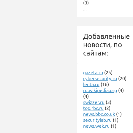
(3)
...
Добавленные
новости, по
сайтам:
gazeta.ru
(25)
cybersecurity.ru
(20)
lenta.ru
(16)
ru.wikipedia.org
(4)
(4)
swizzer.ru
(3)
top.rbc.ru
(2)
news.bbc.co.uk
(1)
securitylab.ru
(1)
news.wek.ru
(1)
...