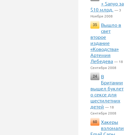
+ Sanyo за
$10 млрд.
— 3
Ноября 2008
Вышло в
35
свет
второе
издание
«Ководства»
Артемия
Лебедева
— 18
Сентября 2008
В
24
Британии
вышел буклет
о сексе для
шестилетних
детей
— 18
Сентября 2008
Хакеры
60
взломали
Email Сары