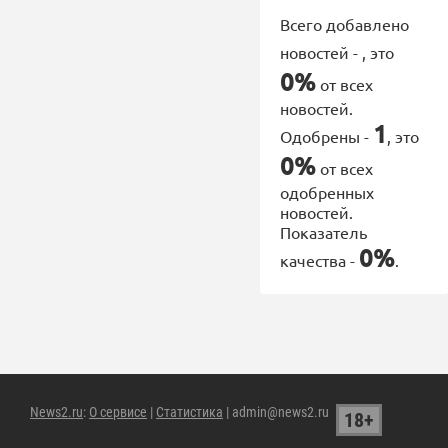
Всего добавлено
новостей -
, это
0%
от всех
новостей.
1
Одобрены -
, это
0%
от всех
одобренных
новостей.
Показатель
0%
качества -
.
News2.ru
:
О сервисе
|
Статистика
| admin@news2.ru
18+