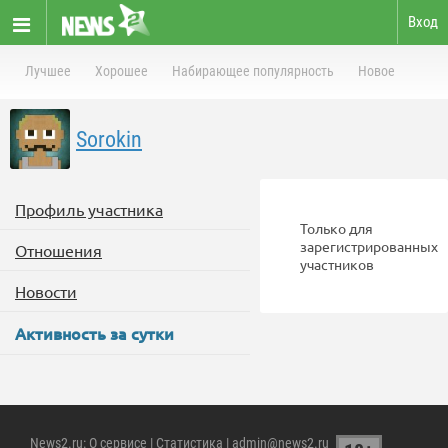
Вход
Лучшее
Хорошее
Набирающее популярность
Новое
Sorokin
Профиль участника
Только для
зарегистрированных
Отношения
участников
Новости
Активность за сутки
News2.ru
:
О сервисе
|
Статистика
| admin@news2.ru