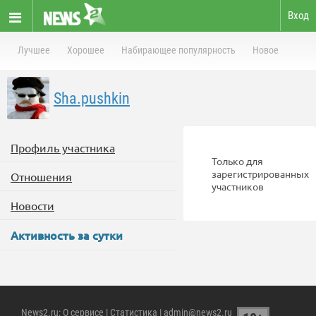
Вход
Лучшее
Хорошее
Набирающее популярность
Новое
Sha.pushkin
Профиль участника
Только для
зарегистрированных
Отношения
участников
Новости
Активность за сутки
News2.ru
:
О сервисе
|
Статистика
| admin@news2.ru