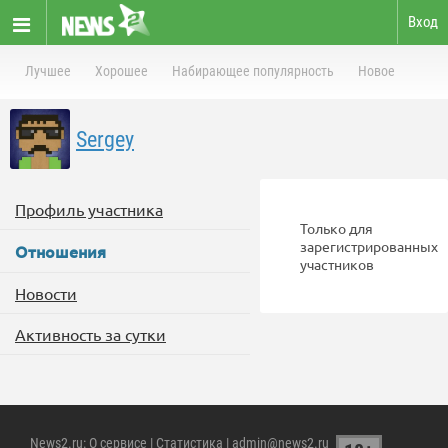
Вход
Лучшее
Хорошее
Набирающее популярность
Новое
Sergey
Профиль участника
Только для
зарегистрированных
Отношения
участников
Новости
Активность за сутки
News2.ru
:
О сервисе
|
Статистика
| admin@news2.ru