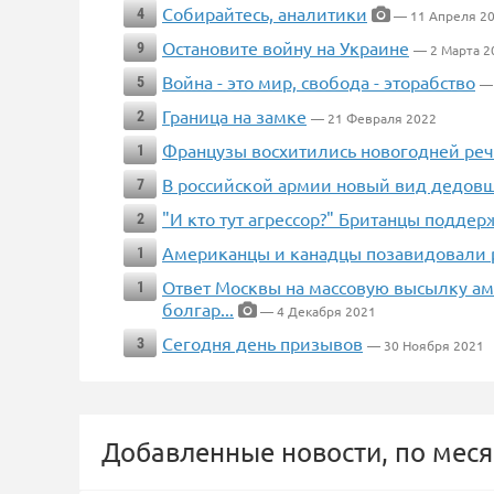
Собирайтесь, аналитики
4
— 11 Апреля 2
Остановите войну на Украине
9
— 2 Марта 2
Война - это мир, свобода - эторабство
5
—
Граница на замке
2
— 21 Февраля 2022
Французы восхитились новогодней ре
1
В российской армии новый вид дедов
7
"И кто тут агрессор?" Британцы поддер
2
Американцы и канадцы позавидовали р
1
Ответ Москвы на массовую высылку а
1
болгар...
— 4 Декабря 2021
Сегодня день призывов
3
— 30 Ноября 2021
Добавленные новости, по меся