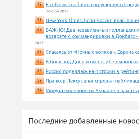
Fox News сообщил о крушении в Среди
72
Ноября 2016
New York Times: Если Россия враг, поче
71
ВАЖНО! Два независимых голландских жу
67
возврате с коммандировки в Донбасс 
2017
Спасаясь от «Ночных волков», Европа с
69
В боях под Донецком погиб чемпион м
65
Россия поднялась на 4 строки в рейти
56
Пранкер Лексус анонсировал публикац
59
Минута молчания на Украине в память
54
Последние добавленные новос