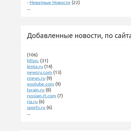
-
Неватные Новости
(22)
...
Добавленные новости, по сайт
(106)
https:
(31)
lenta.ru
(14)
newsru.com
(13)
cnews.ru
(9)
youtube.com
(9)
tvrain.ru
(8)
russian.rt.com
(7)
ria.ru
(6)
sports.ru
(6)
...