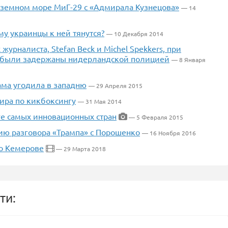
земном море МиГ-29 с «Адмирала Кузнецова»
— 14
му украинцы к ней тянутся?
— 10 Декабря 2014
рналиста, Stefan Beck и Michel Spekkers, при
- были задержаны нидерландской полицией
— 8 Января
ама угодила в западню
— 29 Апреля 2015
ира по кикбоксингу
— 31 Мая 2014
нге самых инновационных стран
— 5 Февраля 2015
ию разговора «Трампа» с Порошенко
— 16 Ноября 2016
 о Кемерове
— 29 Марта 2018
ти: