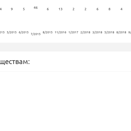
46
4
9
5
6
13
2
2
6
8
4
015
5/2015
6/2015
8/2015
11/2016
1/2017
2/2018
3/2018
5/2018
8/2018
9
7/2015
бществам: