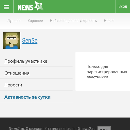
Вход
Лучшее
Хорошее
Набирающее популярность
Новое
SenSe
Профиль участника
Только для
зарегистрированных
Отношения
участников
Новости
Активность за сутки
News2.ru
:
О сервисе
|
Статистика
| admin@news2.ru