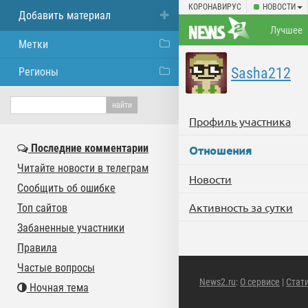
КОРОНАВИРУС
НОВОСТИ
Добавить материал
Лучшее
Метки
Sasha212
Регионы
Профиль участника
Последние комментарии
Отношения
Читайте новости в телеграм
Новости
Сообщить об ошибке
Активность за сутки
Топ сайтов
Забаненные участники
Правила
Частые вопросы
News2.ru
:
О сервисе
|
Стат
Ночная тема