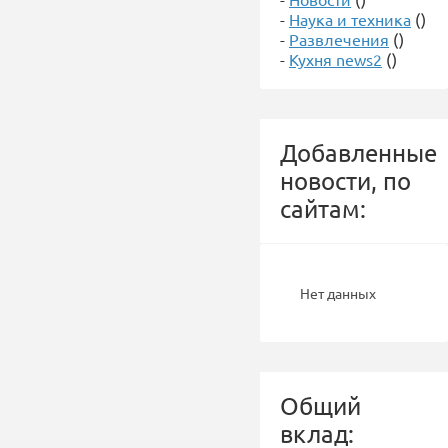
-
Наука и техника
()
-
Развлечения
()
-
Кухня news2
()
Добавленные
новости, по
сайтам:
Нет данных
Общий
вклад: