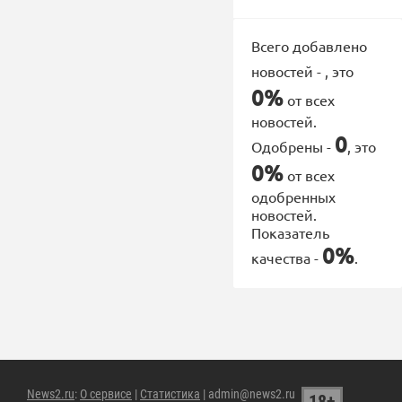
Всего добавлено
новостей -
, это
0%
от всех
новостей.
0
Одобрены -
, это
0%
от всех
одобренных
новостей.
Показатель
0%
качества -
.
News2.ru
:
О сервисе
|
Статистика
| admin@news2.ru
18+