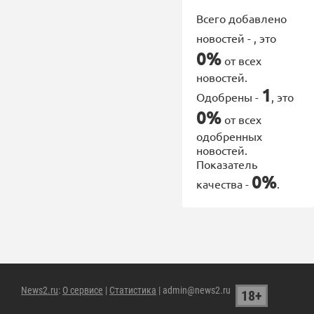
Всего добавлено
новостей -
, это
0%
от всех
новостей.
1
Одобрены -
, это
0%
от всех
одобренных
новостей.
Показатель
0%
качества -
.
News2.ru
:
О сервисе
|
Статистика
| admin@news2.ru
18+