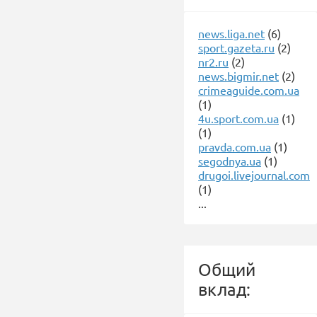
news.liga.net
(6)
sport.gazeta.ru
(2)
nr2.ru
(2)
news.bigmir.net
(2)
crimeaguide.com.ua
(1)
4u.sport.com.ua
(1)
(1)
pravda.com.ua
(1)
segodnya.ua
(1)
drugoi.livejournal.com
(1)
...
Общий
вклад: