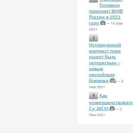
Головко»
пополнит ВМФ
России в 2022
году
— 14 Мая
2021
3
Исторический
контекст тоже
может быть
интересным –
новые
российские
боевики
— 2
3
Мая 2021
Как
4
усовершенствовал
Су-30СМ
— 2
Мая 2021