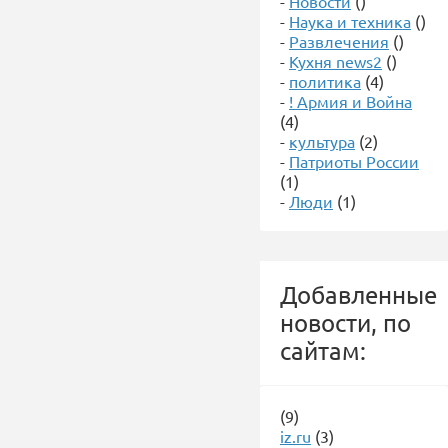
-
Новости
()
-
Наука и техника
()
-
Развлечения
()
-
Кухня news2
()
-
политика
(4)
-
! Армия и Война
(4)
-
культура
(2)
-
Патриоты России
(1)
-
Люди
(1)
Добавленные
новости, по
сайтам:
(9)
iz.ru
(3)