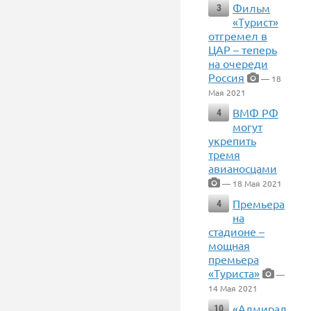
Фильм
3
«Турист»
отгремел в
ЦАР – теперь
на очереди
Россия
— 18
Мая 2021
ВМФ РФ
4
могут
укрепить
тремя
авианосцами
— 18 Мая 2021
Премьера
4
на
стадионе –
мощная
премьера
«Туриста»
—
14 Мая 2021
«Адмирал
10