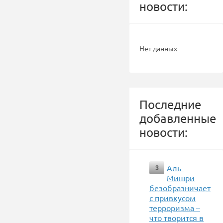
новости:
Нет данных
Последние
добавленные
новости:
Аль-
3
Мишри
безобразничает
с привкусом
терроризма –
что творится в