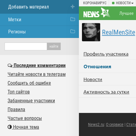
КОРОНАВИРУС
НОВОСТИ
Добавить материал
Лучшее
Метки
RealMenSite
Регионы
Профиль участника
Последние комментарии
Отношения
Читайте новости в телеграм
Новости
Сообщить об ошибке
Активность за сутки
Топ сайтов
Забаненные участники
Правила
Частые вопросы
News2.ru
:
О сервисе
|
Стат
Ночная тема