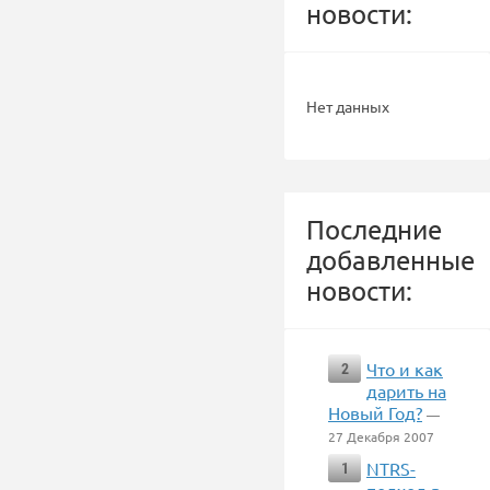
новости:
Нет данных
Последние
добавленные
новости:
Что и как
2
дарить на
Новый Год?
—
27 Декабря 2007
NTRS-
1