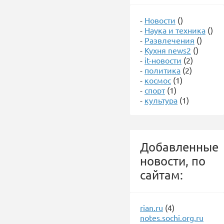
-
Новости
()
-
Наука и техника
()
-
Развлечения
()
-
Кухня news2
()
-
it-новости
(2)
-
политика
(2)
-
космос
(1)
-
спорт
(1)
-
культура
(1)
Добавленные
новости, по
сайтам:
rian.ru
(4)
notes.sochi.org.ru