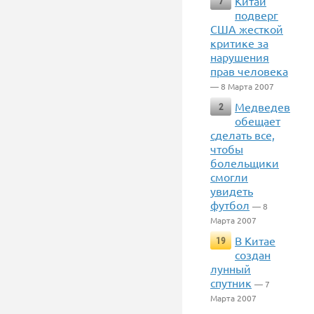
Китай
7
подверг
США жесткой
критике за
нарушения
прав человека
— 8 Марта 2007
Медведев
2
обещает
сделать все,
чтобы
болельщики
смогли
увидеть
футбол
— 8
Марта 2007
В Китае
19
создан
лунный
спутник
— 7
Марта 2007