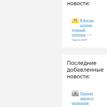
новости:
В Китае
19
создан
лунный
спутник
— 7
Марта 2007
Последние
добавленные
новости:
Принят
8
закон о
переходе