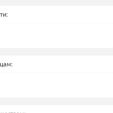
ти:
цам: