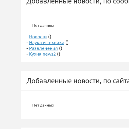
Добавленные новости, по соо
Нет данных
-
Новости
()
-
Наука и техника
()
-
Развлечения
()
-
Кухня news2
()
Добавленные новости, по сайт
Нет данных