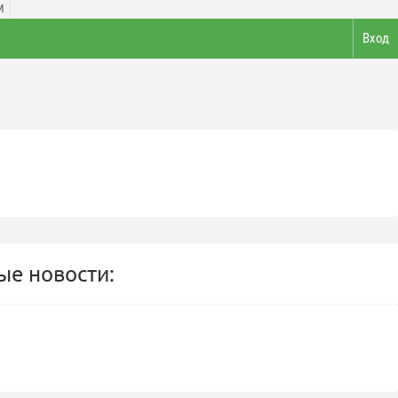
И
Вход
е новости: