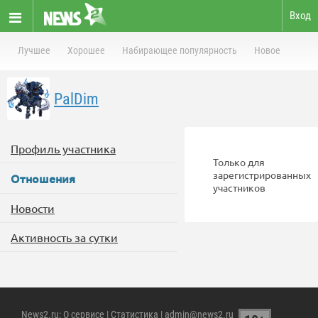
Вход
Лучшее
Хорошее
Набирающее популярность
Новое
PalDim
Профиль участника
Только для
зарегистрированных
Отношения
участников
Новости
Активность за сутки
News2.ru
:
О сервисе
|
Статистика
| admin@news2.ru