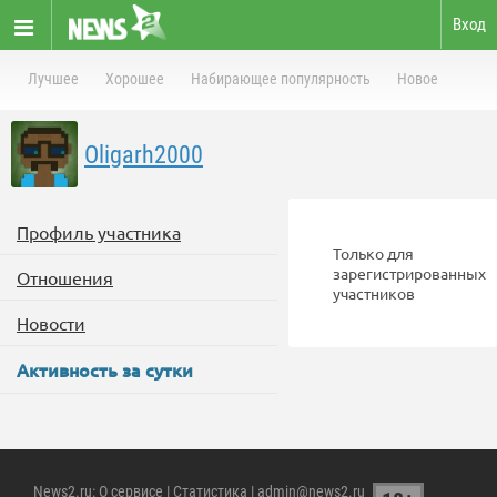
Вход
Лучшее
Хорошее
Набирающее популярность
Новое
Oligarh2000
Профиль участника
Только для
зарегистрированных
Отношения
участников
Новости
Активность за сутки
News2.ru
:
О сервисе
|
Статистика
| admin@news2.ru