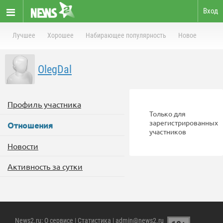
Вход
Лучшее
Хорошее
Набирающее популярность
Новое
OlegDal
Профиль участника
Только для
зарегистрированных
Отношения
участников
Новости
Активность за сутки
News2.ru
:
О сервисе
|
Статистика
| admin@news2.ru