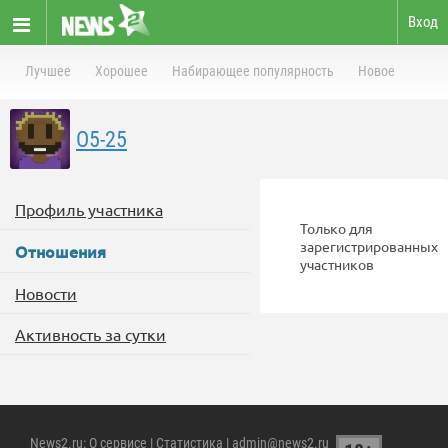
Вход
Лучшее
Хорошее
Набирающее популярность
Новое
O5-25
Профиль участника
Только для
зарегистрированных
Отношения
участников
Новости
Активность за сутки
News2.ru
:
О сервисе
|
Статистика
| admin@news2.ru