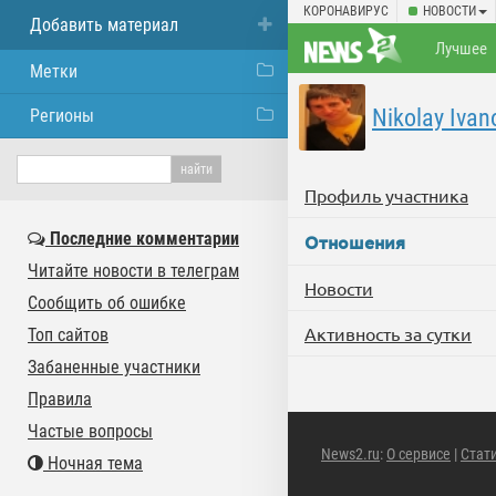
КОРОНАВИРУС
НОВОСТИ
Добавить материал
Лучшее
Метки
Nikolay Ivan
Регионы
Профиль участника
Последние комментарии
Отношения
Читайте новости в телеграм
Новости
Сообщить об ошибке
Активность за сутки
Топ сайтов
Забаненные участники
Правила
Частые вопросы
News2.ru
:
О сервисе
|
Стат
Ночная тема