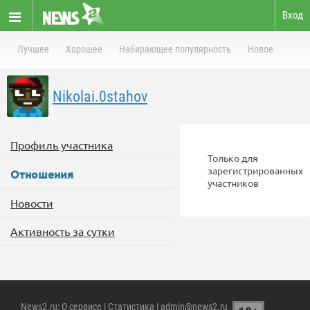
Вход
Лучшее
Хорошее
Набирающее популярность
Новое
Nikolai.0stahov
Профиль участника
Только для
зарегистрированных
Отношения
участников
Новости
Активность за сутки
News2.ru
:
О сервисе
|
Статистика
| admin@news2.ru