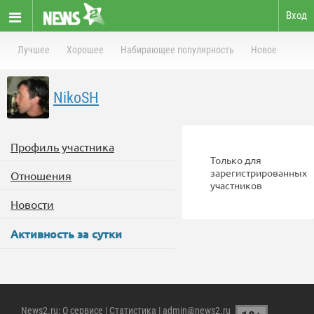
Вход
Лучшее
Хорошее
Набирающее популярность
Новое
NikoSH
Профиль участника
Только для
зарегистрированных
Отношения
участников
Новости
Активность за сутки
News2.ru
:
О сервисе
|
Статистика
| admin@news2.ru