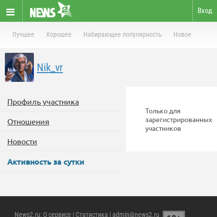
Вход
Лучшее
Хорошее
Набирающее популярность
Новое
Nik_vr
Профиль участника
Только для
зарегистрированных
Отношения
участников
Новости
Активность за сутки
News2.ru
:
О сервисе
|
Статистика
| admin@news2.ru