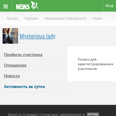
Вход
Лучшее
Хорошее
Набирающее популярность
Новое
Mysterious lady
Профиль участника
Только для
зарегистрированных
Отношения
участников
Новости
Активность за сутки
News2.ru
:
О сервисе
|
Статистика
| admin@news2.ru