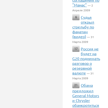
соглашения по
"Манас"
— 2
Апреля 2009
Судья
6
открыл
стрельбу по
фанатам
(видео)
— 31
Марта 2009
Россия не
17
будет на
G20 поднимать
разговор о
резервной
валюте
— 31
Марта 2009
Обама
21
предложил
General Motors
и Chrysler
обанкротиться