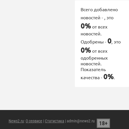
Всего добавлено
новостей -
, это
0%
от всех
новостей.
0
Одобрены -
, это
0%
от всех
одобренных
новостей.
Показатель
0%
качества -
.
News2.ru
:
О сервисе
|
Статистика
| admin@news2.ru
18+