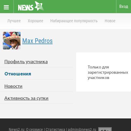
Вход
Лучшее
Хорошее
Набирающее популярность
Новое
Max Pedros
Профиль участника
Только для
зарегистрированных
Отношения
участников
Новости
Активность за сутки
News2.ru
:
О сервисе
|
Статистика
| admin@news2.ru