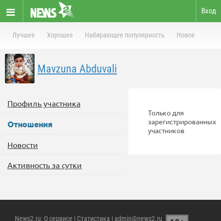
Вход
Лучшее
Хорошее
Набирающее популярность
Новое
Mavzuna Abduvali
Профиль участника
Только для
зарегистрированных
Отношения
участников
Новости
Активность за сутки
News2.ru
:
О сервисе
|
Статистика
| admin@news2.ru