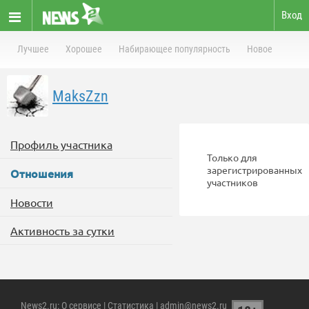
Вход
Лучшее
Хорошее
Набирающее популярность
Новое
MaksZzn
Профиль участника
Только для
зарегистрированных
Отношения
участников
Новости
Активность за сутки
News2.ru
:
О сервисе
|
Статистика
| admin@news2.ru