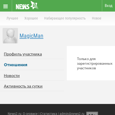
Вход
Лучшее
Хорошее
Набирающее популярность
Новое
MagicMan
Профиль участника
Только для
зарегистрированных
Отношения
участников
Новости
Активность за сутки
News2.ru
:
О сервисе
|
Статистика
| admin@news2.ru