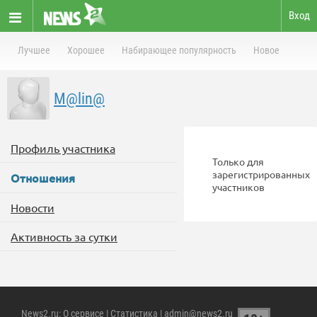
Вход
Лучшее
Хорошее
Набирающее популярность
Новое
M@lin@
Профиль участника
Только для
зарегистрированных
Отношения
участников
Новости
Активность за сутки
News2.ru
:
О сервисе
|
Статистика
| admin@news2.ru