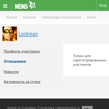
Вход
Лучшее
Хорошее
Набирающее популярность
Новое
Lockman
Профиль участника
Только для
зарегистрированных
Отношения
участников
Новости
Активность за сутки
News2.ru
:
О сервисе
|
Статистика
| admin@news2.ru