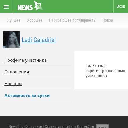
Вход
Лучшее
Хорошее
Набирающее популярность
Новое
Ledi Galadriel
Профиль участника
Только для
зарегистрированных
Отношения
участников
Новости
Активность за сутки
News2.ru
:
О сервисе
|
Статистика
| admin@news2.ru