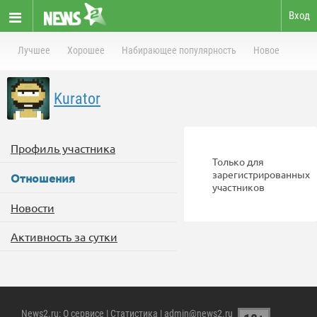
Вход
Лучшее
Хорошее
Набирающее популярность
Новое
Kurator
Профиль участника
Только для
зарегистрированных
Отношения
участников
Новости
Активность за сутки
News2.ru
:
О сервисе
|
Статистика
| admin@news2.ru