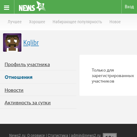
Вход
Лучшее
Хорошее
Набирающее популярность
Новое
Kqlibr
Профиль участника
Только для
зарегистрированных
Отношения
участников
Новости
Активность за сутки
News2.ru
:
О сервисе
|
Статистика
| admin@news2.ru