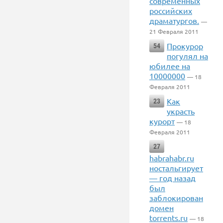
современных
российских
драматургов.
—
21 Февраля 2011
Прокурор
54
погулял на
юбилее на
10000000
— 18
Февраля 2011
Как
23
украсть
курорт
— 18
Февраля 2011
27
habrahabr.ru
ностальгирует
— год назад
был
заблокирован
домен
torrents.ru
— 18