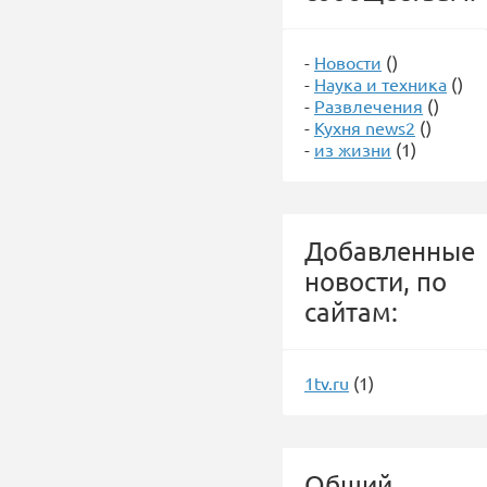
-
Новости
()
-
Наука и техника
()
-
Развлечения
()
-
Кухня news2
()
-
из жизни
(1)
Добавленные
новости, по
сайтам:
1tv.ru
(1)
Общий