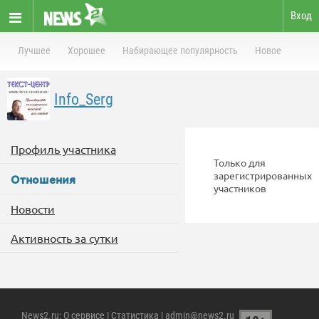
Вход
Лучшее
Хорошее
Набирающее популярность
Новое
Info_Serg
Профиль участника
Только для
зарегистрированных
Отношения
участников
Новости
Активность за сутки
News2.ru
:
О сервисе
|
Статистика
| admin@news2.ru